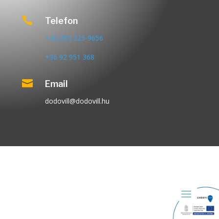

Telefon
+36 (30) 325-9656
+36 92 951 368

Email
dodovill@dodovill.hu