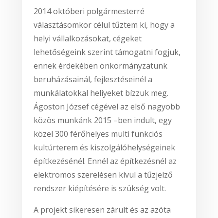
2014 októberi polgármesterré
választásomkor célul tűztem ki, hogy a
helyi vállalkozásokat, cégeket
lehetőségeink szerint támogatni fogjuk,
ennek érdekében önkormányzatunk
beruházásainál, fejlesztéseinél a
munkálatokkal heliyeket bízzuk meg.
Ágoston József cégével az első nagyobb
közös munkánk 2015 –ben indult, egy
közel 300 férőhelyes multi funkciós
kultúrterem és kiszolgálóhelységeinek
építkezésénél. Ennél az építkezésnél az
elektromos szerelésen kívül a tűzjelző
rendszer kiépítésére is szükség volt.
A projekt sikeresen zárult és az azóta