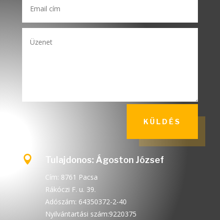
KÜLDÉS

Tulajdonos: Ágoston József
Cím: 8761 Pacsa
Rákóczi F. u. 39.
Adószám: 64350372-2-40
Nyilvántartási szám:9220375