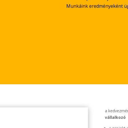
Munkáink eredményeként ügyf
a kedvezmén
vállalkozó