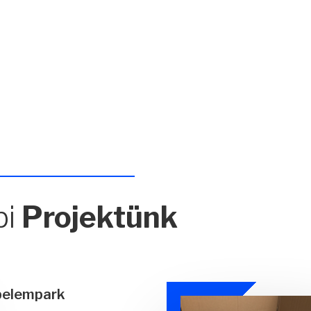
bi
Projektünk
elempark