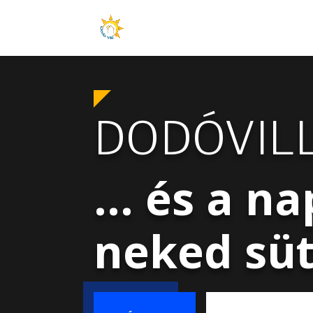
DODÓVIL
... és a na
neked süt